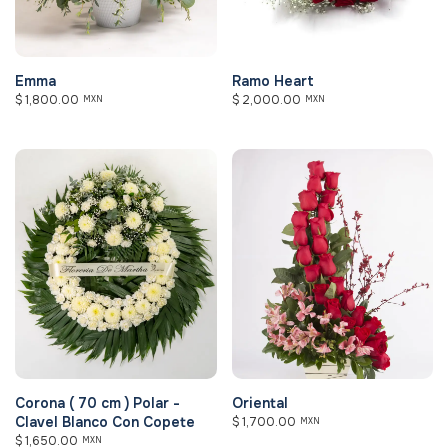
Emma
Ramo Heart
$
1,800.00
$
2,000.00
MXN
MXN
Corona ( 70 cm ) Polar -
Oriental
Clavel Blanco Con Copete
$
1,700.00
MXN
$
1,650.00
MXN