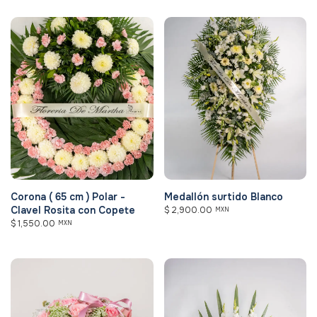
Corona ( 65 cm ) Polar -
Medallón surtido Blanco
Clavel Rosita con Copete
$
2,900.00
MXN
$
1,550.00
MXN