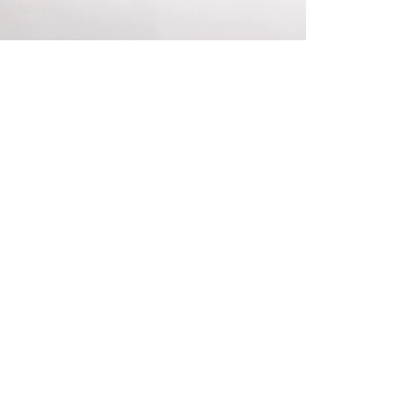
 por ocasión
s