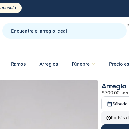
ermosillo
P
Ramos
Arreglos
Fúnebre
Precio es
Arreglo 
$
700.00
MXN
Sábado 
Podrás el