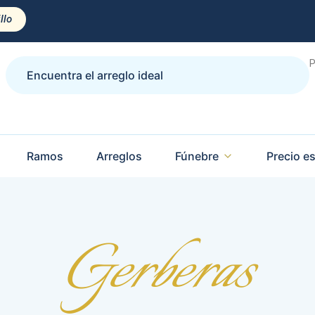
llo
P
Ramos
Arreglos
Fúnebre
Precio es
Gerberas