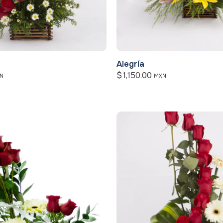
Alegría
$
1,150.00
N
MXN