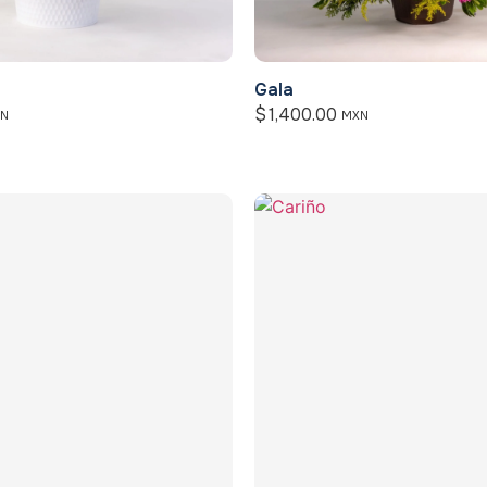
Gala
$
1,400.00
N
MXN