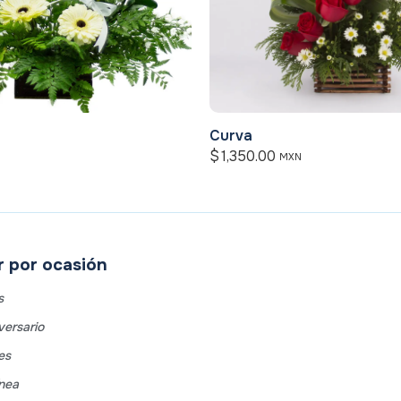
Curva
$
1,350.00
MXN
 por ocasión
s
ersario
es
ínea