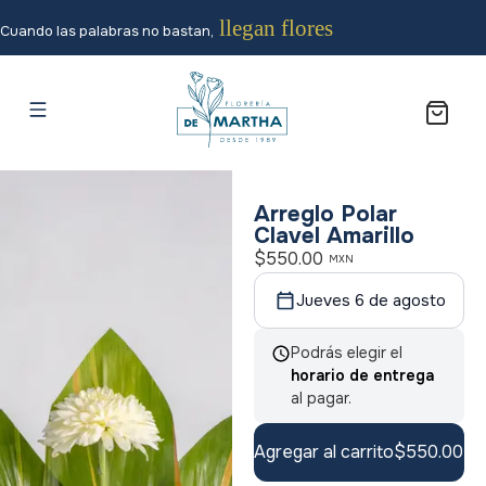
llegan flores
Cuando las palabras no bastan,
Arreglo Polar
Clavel Amarillo
$
550.00
MXN
Jueves 6 de agosto
Podrás elegir el
horario de entrega
al pagar.
Agregar al carrito
$
550.00