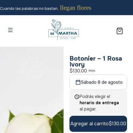
llegan flores
Cuando las palabras no bastan,
Botonier – 1 Rosa
Ivory
$
130.00
MXN
Sábado 8 de agosto
Podrás elegir el
horario de entrega
al pagar.
Agregar al carrito
$
130.00