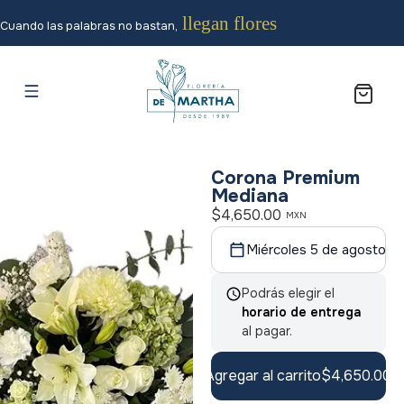
llegan flores
Cuando las palabras no bastan,
Corona Premium
Mediana
$
4,650.00
MXN
Miércoles 5 de agosto
Podrás elegir el
horario de entrega
al pagar.
Agregar al carrito
$
4,650.00