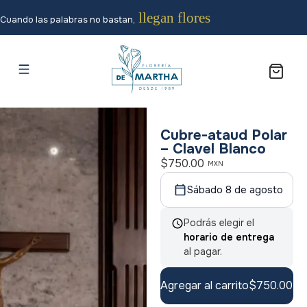
llegan flores
Cuando las palabras no bastan,
Cubre-ataud Polar
– Clavel Blanco
$
750.00
MXN
Sábado 8 de agosto
Podrás elegir el
horario de entrega
al pagar.
Agregar al carrito
$
750.00