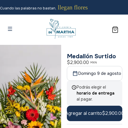
llegan flores
Cuando las palabras no bastan,
Medallón Surtido
$
2,900.00
MXN
Domingo 9 de agosto
Podrás elegir el
horario de entrega
al pagar.
Agregar al carrito
$
2,900.00