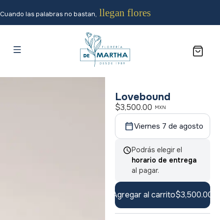
llegan flores
Cuando las palabras no bastan,
Lovebound
$
3,500.00
MXN
Viernes 7 de agosto
Podrás elegir el
horario de entrega
al pagar.
Agregar al carrito
$
3,500.00