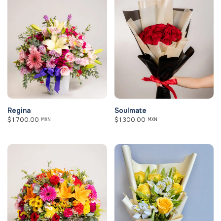
Regina
Soulmate
$
1,700.00
$
1,300.00
MXN
MXN