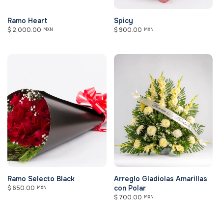
Ramo Heart
Spicy
$
2,000.00
$
900.00
MXN
MXN
Ramo Selecto Black
Arreglo Gladiolas Amarillas
con Polar
$
650.00
MXN
$
700.00
MXN