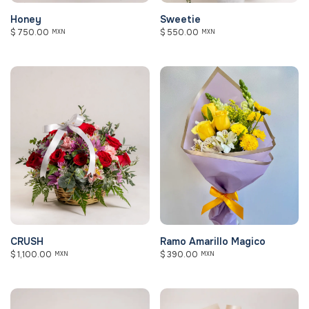
Honey
Sweetie
$
750.00
$
550.00
MXN
MXN
CRUSH
Ramo Amarillo Magico
$
1,100.00
$
390.00
MXN
MXN